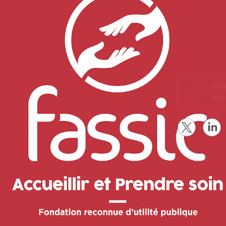
NO
RE