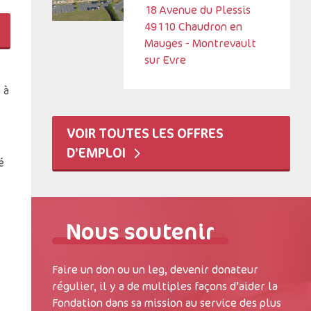
18 Avenue du Plessis
Mauges (49)
49110 Chaudron en
Mauges - Montrevault
sur Evre
 à
VOIR TOUTES LES OFFRES
D’EMPLOI
é
Nous soutenir
Faire un don ou un leg, devenir donateur
régulier, il y a de multiples façons d’aider la
Fondation dans sa mission au service des plus