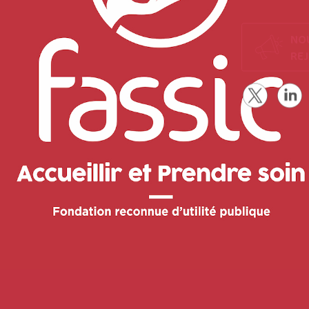
NO
RE