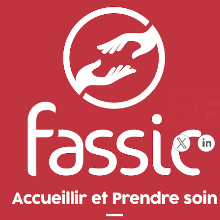
NO
RE