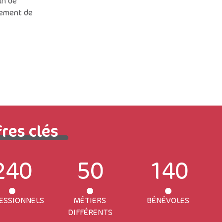
in de
gement de
fres clés
240
50
140
ESSIONNELS
MÉTIERS
BÉNÉVOLES
DIFFÉRENTS