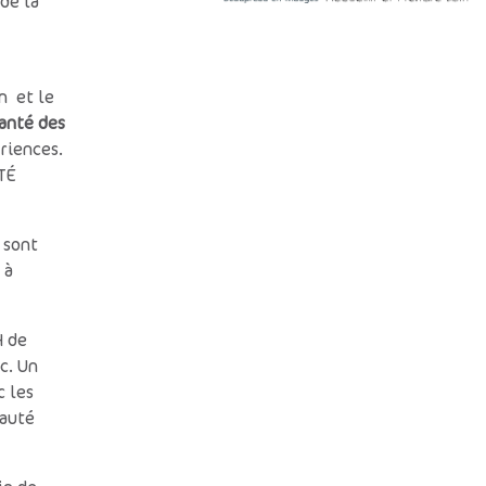
de la
n et le
anté des
riences.
TÉ
 sont
 à
H de
c. Un
c les
auté