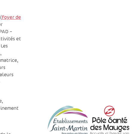
(
Foyer de
ur
UPAD –
tivités et
. Les
,
matrice,
urs
aleurs
a
e,
leinement