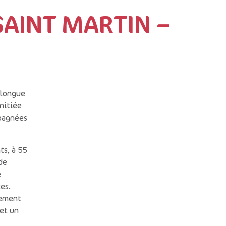
AINT MARTIN –
 longue
nitiée
mpagnées
ts, à 55
de
é
es.
nement
 et un