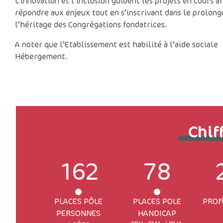
L’innovation et l’inclusion guident les projets en cours af
répondre aux enjeux tout en s’inscrivant dans le prolon
l’héritage des Congrégations fondatrices.
A noter que l’Etablissement est habilité à l’aide sociale
Hébergement.
Chif
162
78
PLACES PÔLE
PLACES POLE
PROF
PERSONNES
HANDICAP