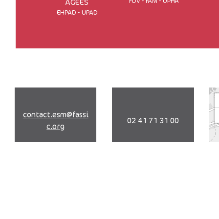
FDV - FAM - UPHA
AGÉES
EHPAD - UPAD
contact.esm@fassi
02 41 71 31 00
c.org
49 Rue Louise Voisine
49600 Beaupréau-en-Mauges