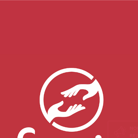
NO
RE